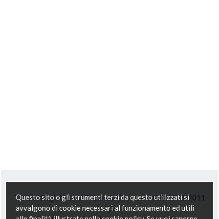
Questo sito o gli strumenti terzi da questo utilizzati si
Testata Registrata al Tribunale Catanzaro N.R. 1078/2011
avvalgono di cookie necessari al funzionamento ed utili
N.R.S. 1
alle finalità illustrate nella cookie policy. Se vuoi saperne
Direttore responsabile Anna Trapasso | P.Iva