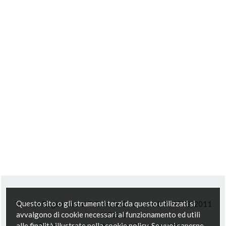
Questo sito o gli strumenti terzi da questo utilizzati si
Testata Registrata al Tribunale Catanzaro N.R. 1078/2011
avvalgono di cookie necessari al funzionamento ed utili
N.R.S. 1
alle finalità illustrate nella cookie policy. Se vuoi saperne
Direttore responsabile Anna Trapasso | P.Iva