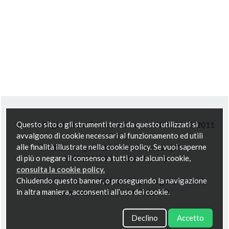
Questo sito o gli strumenti terzi da questo utilizzati si
Testata Registrata al Tribunale Catanzaro N.R. 1078/2011
avvalgono di cookie necessari al funzionamento ed utili
N.R.S. 1
alle finalità illustrate nella cookie policy. Se vuoi saperne
Direttore responsabile Anna Trapasso | P.Iva
di più o negare il consenso a tutti o ad alcuni cookie,
03453040796 Media Web srls
consulta la cookie policy.
Chiudendo questo banner, o proseguendo la navigazione
Tutti i diritti riservati © | Autorità per le garanzie nelle
in altra maniera, acconsenti all’uso dei cookie.
comunicazioni - ROC NR. 21658
Declino
Accetto