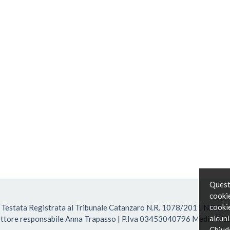
Questo
cookie
cookie
Testata Registrata al Tribunale Catanzaro N.R. 1078/2011 N.R.S. 1
alcuni
ttore responsabile Anna Trapasso | P.Iva 03453040796 Media Web
Chiud