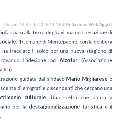
Giovedì 16 Aprile 2026 11:19 di
Redazione WebOggi.it
’infanzia o alla terra degli avi, ma un’operazione di
sociale
. Il Comune di Montepaone, con la delibera
, ha tracciato il solco per una nuova stagione di
provando l’adesione ad
Aicotur
(Associazione
dici).
strazione guidata dal sindaco
Mario Migliarese
è
rescente di emigrati e discendenti che cercano una
atrimonio culturale
. Una scelta che punta a
olano per la
destagionalizzazione turistica
e il
.