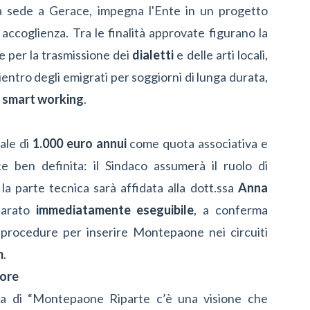
ha sede a Gerace, impegna l'Ente in un progetto
accoglienza. Tra le finalità approvate figurano la
ne per la trasmissione dei
dialetti
e delle arti locali,
entro degli emigrati per soggiorni di lunga durata,
o
smart working
.
nale di
1.000 euro annui
come quota associativa e
 ben definita: il Sindaco assumerà il ruolo di
a parte tecnica sarà affidata alla dott.ssa
Anna
hiarato
immediatamente eseguibile
, a conferma
le procedure per inserire Montepaone nei circuiti
m
.
lore
nza di “Montepaone Riparte c’è una visione che