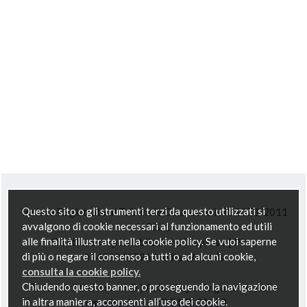
Questo sito o gli strumenti terzi da questo utilizzati si
Testata Registrata al Tribunale Catanzaro N.R. 1078/2011
avvalgono di cookie necessari al funzionamento ed utili
N.R.S. 1
alle finalità illustrate nella cookie policy. Se vuoi saperne
Direttore responsabile Anna Trapasso | P.Iva
di più o negare il consenso a tutti o ad alcuni cookie,
03453040796 Media Web srls
consulta la cookie policy.
Chiudendo questo banner, o proseguendo la navigazione
Tutti i diritti riservati © | Autorità per le garanzie nelle
in altra maniera, acconsenti all’uso dei cookie.
comunicazioni - ROC NR. 21658