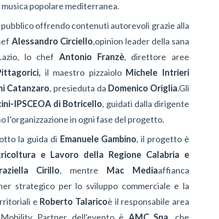
la musica popolare mediterranea.
de pubblico offrendo contenuti autorevoli grazie alla
chef
Alessandro Circiello
,
opinion leader della sana
Lazio, lo chef
Antonio Franzè
, direttore aree
ittagorici,
il maestro pizzaiolo
Michele Intrieri
hi Catanzaro
, presieduta da
Domenico Origlia
.
G
li
cini-IPSCEOA di Botricello
, guidati dalla dirigente
o l’organizzazione in ogni fase del progetto.
otto la guida di
Emanuele Gambino
, il progetto è
ricoltura e Lavoro della Regione Calabria e
raziella Cirillo
, mentre
Mac Media
affianca
rtner strategico per lo sviluppo commerciale e la
ritoriali e
Roberto Talarico
è il responsabile area
Mobility Partner dell'evento è
AMC Spa
, che