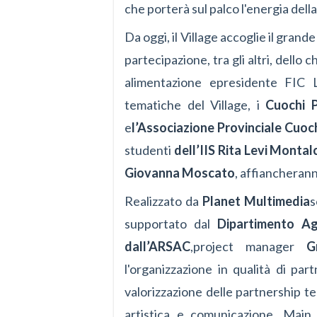
che porterà sul palco l'energia del
Da oggi, il Village accoglie il gran
partecipazione, tra gli altri, dello 
alimentazione e
presidente FIC 
tematiche del Village, i
Cuochi P
e
l’Associazione Provinciale Cuoc
studenti
dell’IIS Rita Levi Montal
Giovanna Moscato
, affiancherann
Realizzato da
Planet Multimedia
s
supportato dal
Dipartimento Ag
dall’ARSAC
,
project manager
G
l'organizzazione in qualità di pa
valorizzazione delle partnership ter
artistica e comunicazione
. Main 