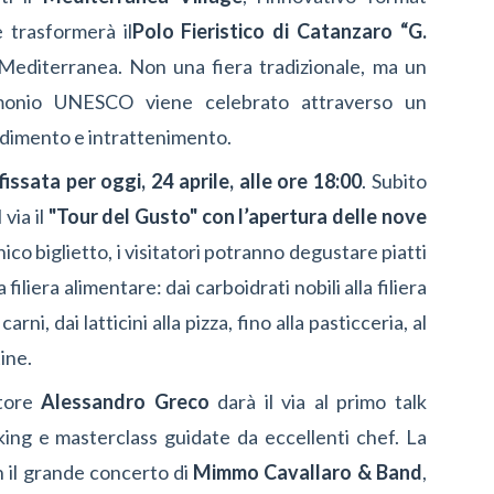
e trasformerà il
Polo Fieristico di Catanzaro “G.
 Mediterranea. Non una fiera tradizionale, ma un
rimonio UNESCO viene celebrato attraverso un
ndimento e intrattenimento.
 fissata per oggi, 24 aprile, alle ore 18:00
. Subito
 via il
"Tour del Gusto" con l’apertura delle nove
nico biglietto, i visitatori potranno degustare piatti
iliera alimentare: dai carboidrati nobili alla filiera
ni, dai latticini alla pizza, fino alla pasticceria, al
tine.
ttore
Alessandro Greco
darà il via al primo talk
ing e masterclass guidate da eccellenti chef. La
n il grande concerto di
Mimmo Cavallaro & Band
,