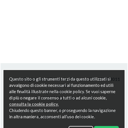
Questo sito o gli strumenti terzi da questo utilizzati si
Testata Registrata al Tribunale Catanzaro N.R. 1078/2011
avvalgono di cookie necessari al funzionamento ed utili
N.R.S. 1
alle finalità illustrate nella cookie policy. Se vuoi saperne
Direttore responsabile Anna Trapasso | P.Iva
di più o negare il consenso a tutti o ad alcuni cookie,
03453040796 Media Web srls
consulta la cookie policy.
Chiudendo questo banner, o proseguendo la navigazione
Tutti i diritti riservati © | Autorità per le garanzie nelle
in altra maniera, acconsenti all’uso dei cookie.
comunicazioni - ROC NR. 21658