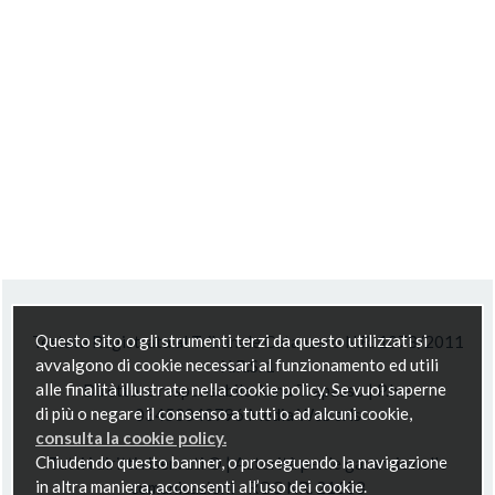
Questo sito o gli strumenti terzi da questo utilizzati si
Testata Registrata al Tribunale Catanzaro N.R. 1078/2011
avvalgono di cookie necessari al funzionamento ed utili
N.R.S. 1
alle finalità illustrate nella cookie policy. Se vuoi saperne
Direttore responsabile Anna Trapasso | P.Iva
di più o negare il consenso a tutti o ad alcuni cookie,
03453040796 Media Web srls
consulta la cookie policy.
Chiudendo questo banner, o proseguendo la navigazione
Tutti i diritti riservati © | Autorità per le garanzie nelle
in altra maniera, acconsenti all’uso dei cookie.
comunicazioni - ROC NR. 21658