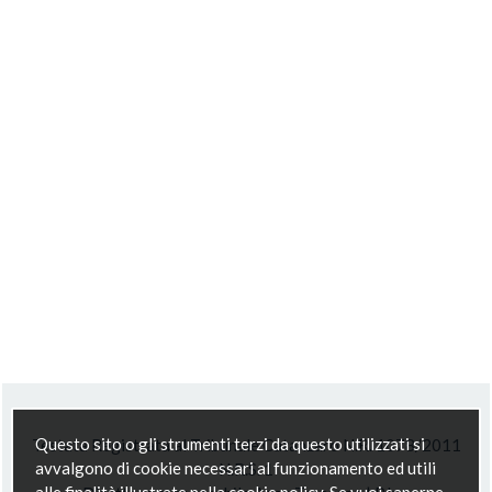
Questo sito o gli strumenti terzi da questo utilizzati si
Testata Registrata al Tribunale Catanzaro N.R. 1078/2011
avvalgono di cookie necessari al funzionamento ed utili
N.R.S. 1
alle finalità illustrate nella cookie policy. Se vuoi saperne