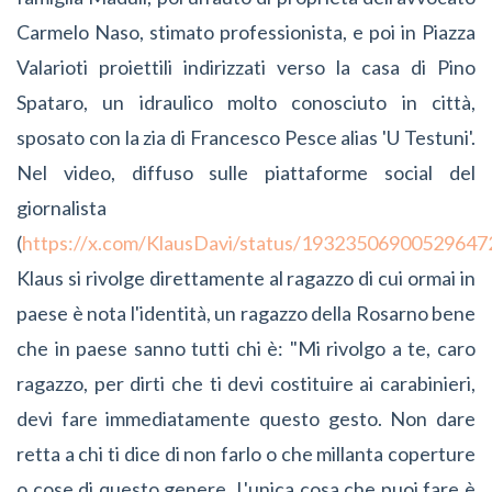
Carmelo Naso, stimato professionista, e poi in Piazza
Valarioti proiettili indirizzati verso la casa di Pino
Spataro, un idraulico molto conosciuto in città,
sposato con la zia di Francesco Pesce alias 'U Testuni'.
Nel video, diffuso sulle piattaforme social del
giornalista
(
https://x.com/KlausDavi/status/19323506900529647
Klaus si rivolge direttamente al ragazzo di cui ormai in
paese è nota l'identità, un ragazzo della Rosarno bene
che in paese sanno tutti chi è: "Mi rivolgo a te, caro
ragazzo, per dirti che ti devi costituire ai carabinieri,
devi fare immediatamente questo gesto. Non dare
retta a chi ti dice di non farlo o che millanta coperture
o cose di questo genere. L'unica cosa che puoi fare è